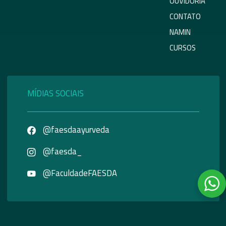
OUVIDORIA
CONTATO
NAMIN
CURSOS
MÍDIAS SOCIAIS
@faesdaayurveda
@faesda_
@FaculdadeFAESDA