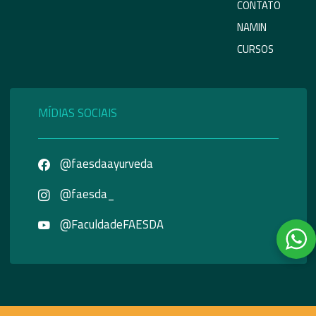
CONTATO
NAMIN
CURSOS
MÍDIAS SOCIAIS
@faesdaayurveda
@faesda_
@FaculdadeFAESDA