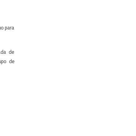
uo para
ada de
upo de