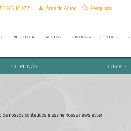
51983121771
Área do Aluno
Pesquisar
TE
BIBLIOTECA
EVENTOS
OUVIDORIA
CONTATO
N
SOBRE NÓS
CURSOS
o de nossos conteúdos e assine nossa newsletter!