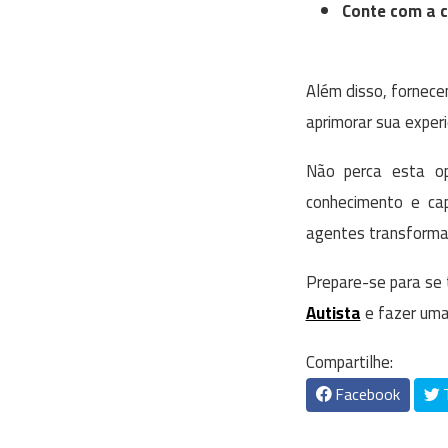
Conte com a c
Além disso, fornece
aprimorar sua experi
Não perca esta op
conhecimento e ca
agentes transformac
Prepare-se para se 
Autista
e fazer uma 
Compartilhe:
Facebook
T