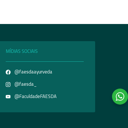
MÍDIAS SOCIAIS
@faesdaayurveda
@faesda_
@FaculdadeFAESDA