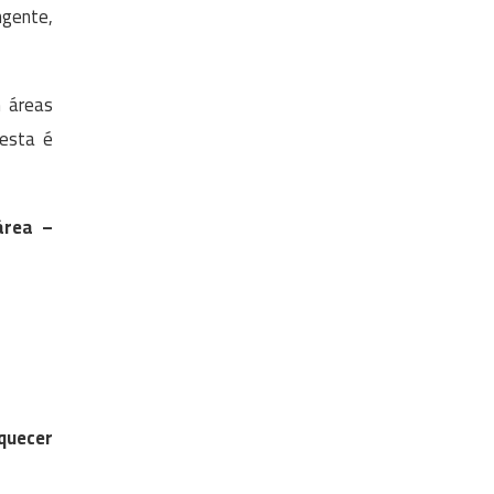
ngente,
m áreas
 esta é
área –
iquecer